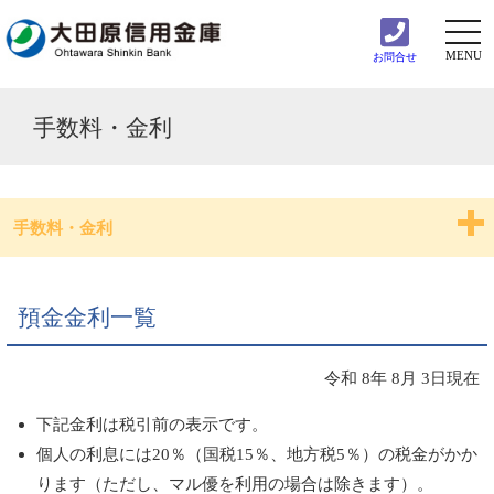
togg
navi
MENU
お問合せ
手数料・金利
手数料・金利
手数料一覧
預金金利一覧
預金金利一覧
令和 8年 8月 3日現在
ローン金利一覧
下記金利は税引前の表示です。
個人の利息には20％（国税15％、地方税5％）の税金がかか
ります（ただし、マル優を利用の場合は除きます）。