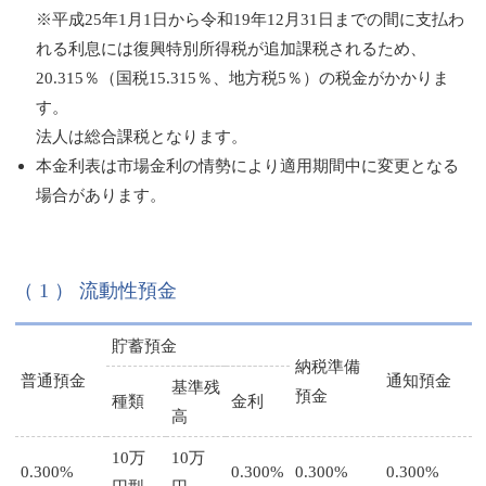
※平成25年1月1日から令和19年12月31日までの間に支払わ
れる利息には復興特別所得税が追加課税されるため、
20.315％（国税15.315％、地方税5％）の税金がかかりま
す。
法人は総合課税となります。
本金利表は市場金利の情勢により適用期間中に変更となる
場合があります。
（ 1 ） 流動性預金
貯蓄預金
納税準備
普通預金
通知預金
基準残
預金
種類
金利
高
10万
10万
0.300%
0.300%
0.300%
0.300%